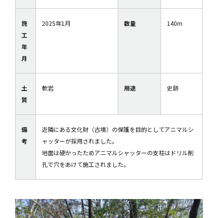
施
2025年1月
数量
140m
工
年
月
土
軟岩
用途
史跡
質
備
近隣にある文化財（古墳）の保護を目的としてアニマルシ
考
ャッターが採用されました。
地面は硬かったためアニマルシャッターの支柱はドリル削
孔で穴をあけて施工されました。