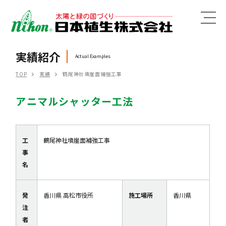
MENU
実績紹介
Actual Examples
TOP
実績
鶴尾神社墳崖面補強工事
アニマルシャッター工法
工
鶴尾神社墳崖面補強工事
事
名
発
香川県 高松市役所
施工場所
香川県
注
者