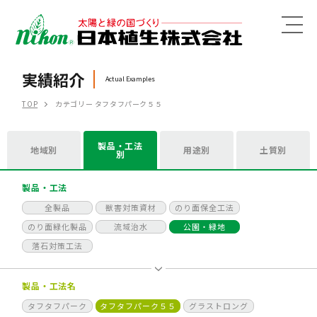
MENU
実績紹介
Actual Examples
TOP
カテゴリー タフタフパーク５５
製品・工法
地域別
用途別
土質別
別
製品・工法
全製品
獣害対策資材
のり面保全工法
のり面緑化製品
流域治水
公園・緑地
落石対策工法
製品・工法名
タフタフパーク
タフタフパーク５５
グラストロング