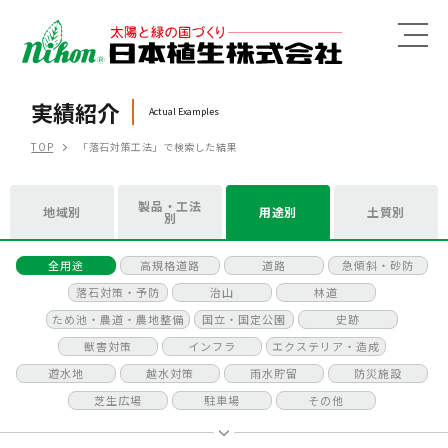
MENU
実績紹介
Actual Examples
TOP
「落石対策工法」で検索した結果
製品・工法
地域別
用途別
土質別
別
全用途
高規格道路
道路
急傾斜・砂防
落石対策・予防
治山
林道
ため池・農道・農地整備
国立・国定公園
史跡
獣害対策
インフラ
エクステリア・造成
遊水地
越水対策
雨水貯留
防災施設
芝生広場
駐車場
その他