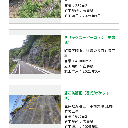
事
面積：230m2
施工場所：福岡県
施工年月：2025年9月
テザックスーパーロック（密着
式）
町道下晴山貝喰線のり面対策工
事
面積：4,000m2
施工場所：岩手県
施工年月：2021年9月
落石防護網（覆式/ポケット
式）
主要地方道五日市筒賀線 道路
防災工事
面積：600m2
施工場所：広島県
施工年月：2025年6月