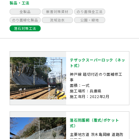
製品・工法
全製品
獣害対策資材
のり面保全工法
のり面緑化製品
流域治水
公園・緑地
落石対策工法
テザックスーパーロック（ネッ
ト式）
神戸線 踏切付近のり面補修工
事
面積：一式
施工場所：兵庫県
施工年月：2022年2月
落石防護網（覆式/ポケット
式）
主要地方道 茨木亀岡線 道路防