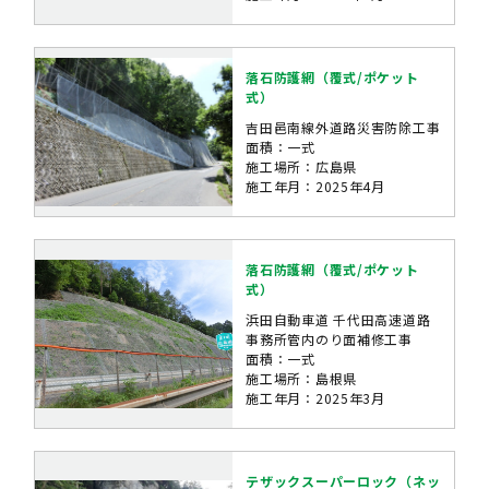
落石防護網（覆式/ポケット
式）
吉田邑南線外道路災害防除工事
面積：一式
施工場所：広島県
施工年月：2025年4月
落石防護網（覆式/ポケット
式）
浜田自動車道 千代田高速道路
事務所管内のり面補修工事
面積：一式
施工場所：島根県
施工年月：2025年3月
テザックスーパーロック（ネッ