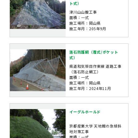
ト式）
津川山山腹工事
面積：一式
施工場所：岡山県
施工年月：205年9月
落石防護網（覆式/ポケット
式）
県道和気笹目作東線 道路工事
（落石防止網工）
面積：一式
施工場所：岡山県
施工年月：2024年11月
イーグルホールド
京都産業大学 天地館の急傾斜
地対策工事
面積：一式