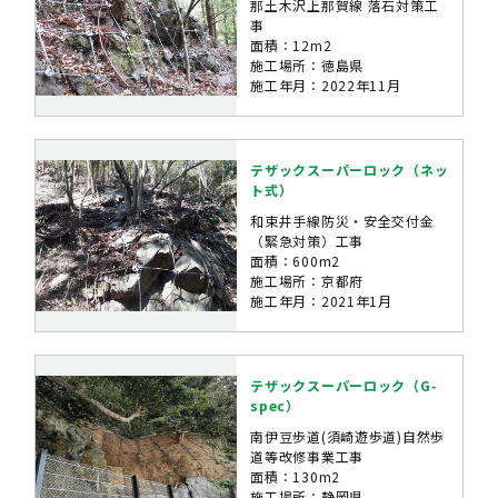
那土木沢上那賀線 落石対策工
事
面積：12m2
施工場所：徳島県
施工年月：2022年11月
テザックスーパーロック（ネッ
ト式）
和束井手線防災・安全交付金
（緊急対策）工事
面積：600m2
施工場所：京都府
施工年月：2021年1月
テザックスーパーロック（G-
spec）
南伊豆歩道(須崎遊歩道)自然歩
道等改修事業工事
面積：130m2
施工場所：静岡県