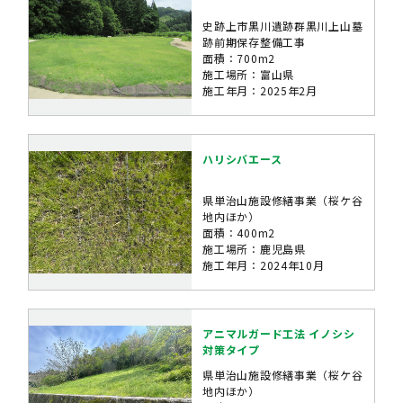
史跡上市黒川遺跡群黒川上山墓
跡前期保存整備工事
面積：700m2
施工場所：富山県
施工年月：2025年2月
ハリシバエース
県単治山施設修繕事業（桜ケ谷
地内ほか）
面積：400m2
施工場所：鹿児島県
施工年月：2024年10月
アニマルガード工法 イノシシ
対策タイプ
県単治山施設修繕事業（桜ケ谷
地内ほか）