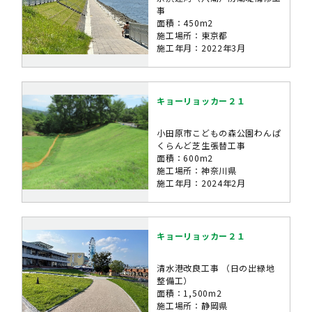
事
面積：450m2
施工場所：東京都
施工年月：2022年3月
キョーリョッカー２１
小田原市こどもの森公園わんぱ
くらんど芝生張替工事
面積：600m2
施工場所：神奈川県
施工年月：2024年2月
キョーリョッカー２１
清水港改良工事 （日の出緑地
整備工）
面積：1,500m2
施工場所：静岡県