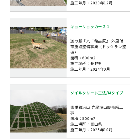
施工年月：2023年12月
キョーリョッカー２１
道の駅『八千穂高原』 外周付
帯施設整備事業（ドックラン整
備）
面積：600m2
施工場所：長野県
施工年月：2024年9月
ソイルクリート工法/Mタイプ
県単独治山 岩尾滝山腹修繕工
事
面積：500m2
施工場所：富山県
施工年月：2025年10月