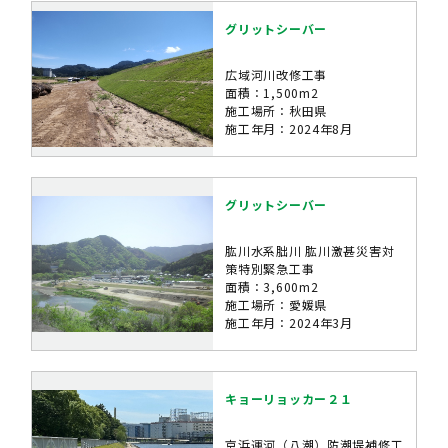
グリットシーバー
広域河川改修工事
面積：1,500m2
施工場所：秋田県
施工年月：2024年8月
グリットシーバー
肱川水系朏川 肱川激甚災害対
策特別緊急工事
面積：3,600m2
施工場所：愛媛県
施工年月：2024年3月
キョーリョッカー２１
京浜運河（八潮）防潮堤補修工