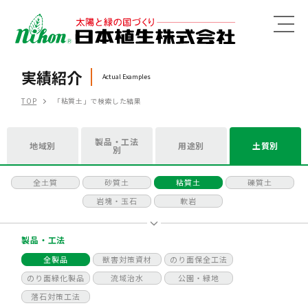
MENU
実績紹介
Actual Examples
TOP
「粘質土」で検索した結果
製品・工法
地域別
用途別
土質別
別
全土質
砂質土
粘質土
礫質土
岩塊・玉石
軟岩
製品・工法
全製品
獣害対策資材
のり面保全工法
のり面緑化製品
流域治水
公園・緑地
落石対策工法