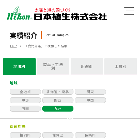
MENU
実績紹介
Actual Examples
TOP
「鹿児島県」で検索した結果
製品・工法
地域別
用途別
土質別
別
地域
全地域
北海道・東北
関東
中部
関西
中国
四国
九州
都道府県
福岡県
佐賀県
長崎県