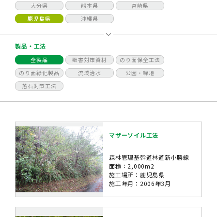
大分県
熊本県
宮崎県
鹿児島県
沖縄県
製品・工法
全製品
獣害対策資材
のり面保全工法
のり面緑化製品
流域治水
公園・緑地
落石対策工法
マザーソイル工法
森林管理基幹道林道新小勝線
面積：2,000m2
施工場所：鹿児島県
施工年月：2006年3月