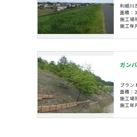
利根川
面積：32
施工場
施工年月
ガン
プラン
面積：2,
施工場
施工年月