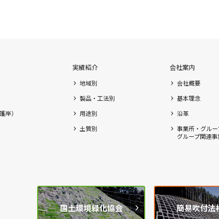
実績紹介
会社案内
地域別
会社概要
製品・工法別
基本理念
護岸）
用途別
沿革
土質別
事業所・グルー
グループ関連事
国土環境緑化協会
簡易吹付法