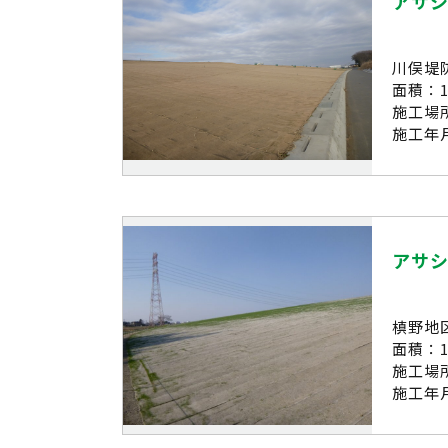
アサ
川俣堤
面積：10
施工場
施工年月
アサ
槙野地
面積：18
施工場
施工年月