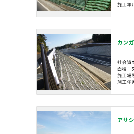
施工年月
カン
社会資
面積：5
施工場
施工年月
アサ