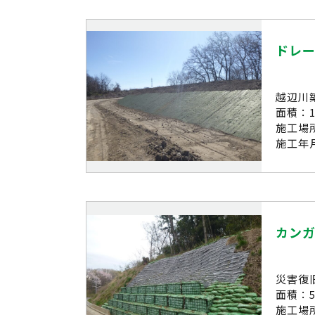
ドレ
越辺川
面積：1,
施工場
施工年月
カン
災害復
面積：5
施工場