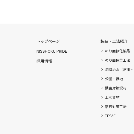
トップページ
製品・工法紹介
NISSHOKU PRIDE
のり面緑化製品
のり面保全工法
採用情報
流域治水（河川・
公園・緑地
獣害対策資材
土木資材
落石対策工法
TESAC