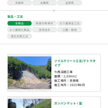
京都府
兵庫県
滋賀県
製品・工法
全製品
獣害対策資材
のり面保全工法
のり面緑化製品
流域治水
公園・緑地
落石対策工法
ソイルクリート工法/テトラタ
イプ
今西渓間工事
面積：2,000m2
施工場所：奈良県
施工年月：2025年6月
ガンバンマットⅠ型