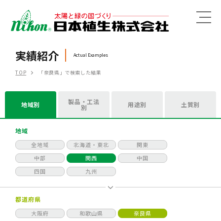
MENU
実績紹介
Actual Examples
TOP
「奈良県」で検索した結果
製品・工法
地域別
用途別
土質別
別
地域
全地域
北海道・東北
関東
中部
関西
中国
四国
九州
都道府県
大阪府
和歌山県
奈良県