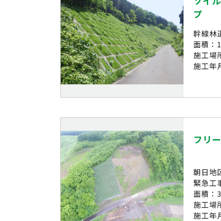
ソイル
プ
幹線林
面積：1
施工場
施工年月
フリ
朝日地
緊急工
面積：3
施工場
施工年月