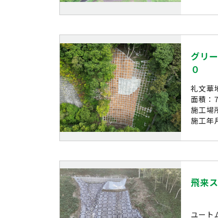
グリ
０
礼文華
面積：7
施工場
施工年月
飛来
ユート