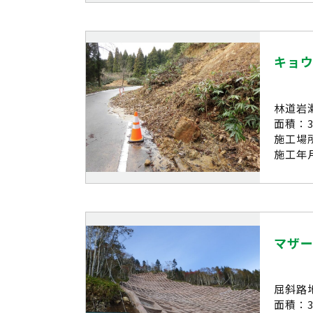
キョ
林道岩
面積：3
施工場
施工年月
マザ
屈斜路
面積：3,