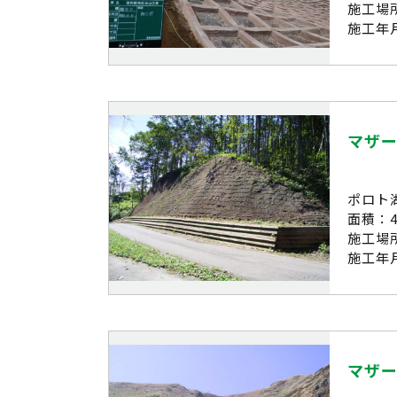
施工場
施工年月
マザ
ポロト
面積：4
施工場
施工年月
マザ