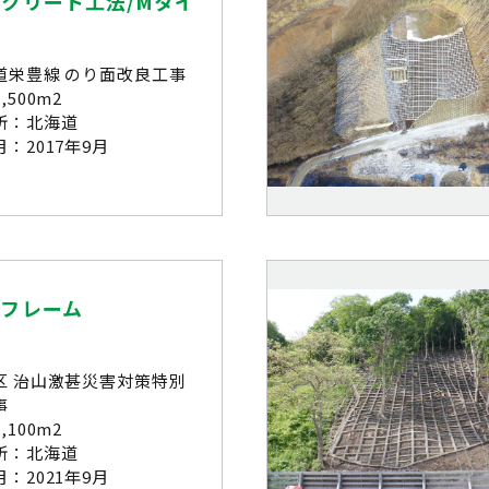
クリート工法/Mタイ
道栄豊線 のり面改良工事
,500m2
所：北海道
：2017年9月
ーフレーム
区 治山激甚災害対策特別
事
,100m2
所：北海道
：2021年9月