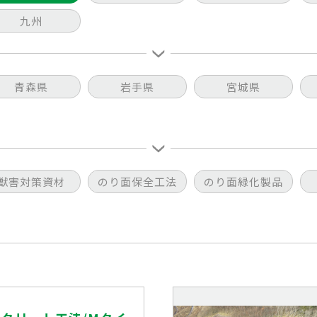
九州
青森県
岩手県
宮城県
獣害対策資材
のり面保全工法
のり面緑化製品