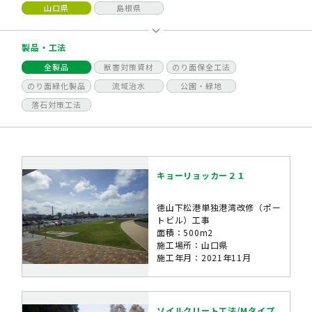
山口県
島根県
製品・工法
全製品
獣害対策資材
のり面保全工法
のり面緑化製品
流域治水
公園・緑地
落石対策工法
キョーリョッカー２１
徳山下松港単独港湾改修（ポー
トビル）工事
面積：500m2
施工場所：山口県
施工年月：2021年11月
ソイルクリート工法/Mタイプ