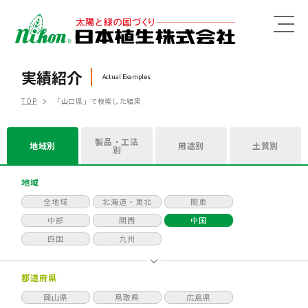
MENU
実績紹介
Actual Examples
TOP
「山口県」で検索した結果
製品・工法
地域別
用途別
土質別
別
地域
全地域
北海道・東北
関東
中部
関西
中国
四国
九州
都道府県
岡山県
鳥取県
広島県