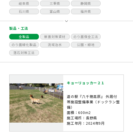
岐阜県
三重県
静岡県
石川県
富山県
福井県
製品・工法
全製品
獣害対策資材
のり面保全工法
のり面緑化製品
流域治水
公園・緑地
落石対策工法
キョーリョッカー２１
道の駅『八千穂高原』 外周付
帯施設整備事業（ドックラン整
備）
面積：600m2
施工場所：長野県
施工年月：2024年9月