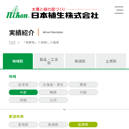
MENU
実績紹介
Actual Examples
TOP
「長野県」で検索した結果
製品・工法
地域別
用途別
土質別
別
地域
全地域
北海道・東北
関東
中部
関西
中国
四国
九州
都道府県
愛知県
新潟県
長野県