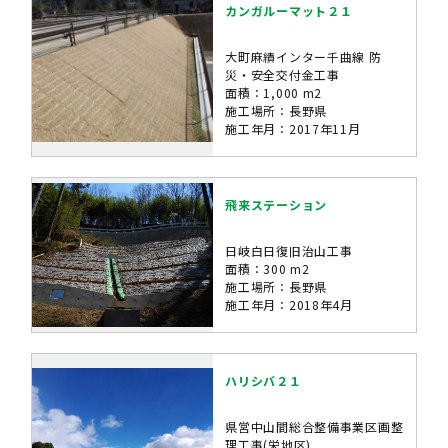
カンガルーマット２１
大町麻績インター千曲線 防
災・安全交付金工事
面積：1,000 m2
施工場所：長野県
施工年月：2017年11月
飛来ステーション
日岐白日復旧治山工事
面積：300 m2
施工場所：長野県
施工年月：2018年4月
ハリシバ２１
県営中山間総合整備事業区画整
理工事(栄地区)