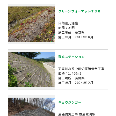
グリーンフォーマットＴ３０
自然復元活動
面積：不明
施工場所：長野県
施工年月：2018年10月
飛来ステーション
天竜川水系中田切渓流保全工事
面積：1,400n2
施工場所：長野県
施工年月：2024年12月
キョウジンガー
道路防災工事 市道鶯洞線