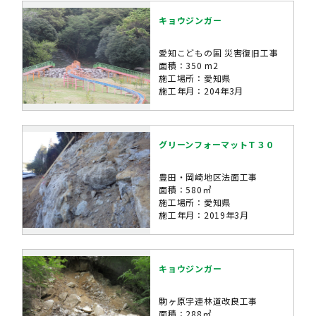
キョウジンガー
愛知こどもの国 災害復旧工事
面積：350 m2
施工場所：愛知県
施工年月：204年3月
グリーンフォーマットＴ３０
豊田・岡崎地区法面工事
面積：580㎡
施工場所：愛知県
施工年月：2019年3月
キョウジンガー
駒ヶ原宇連林道改良工事
面積：288㎡