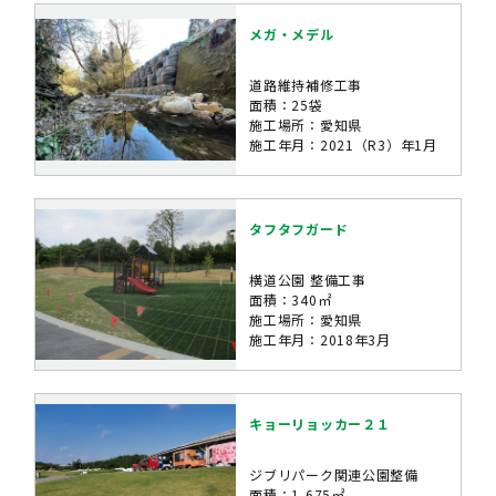
メガ・メデル
道路維持補修工事
面積：25袋
施工場所：愛知県
施工年月：2021（R3）年1月
タフタフガード
横道公園 整備工事
面積：340㎡
施工場所：愛知県
施工年月：2018年3月
キョーリョッカー２１
ジブリパーク関連公園整備
面積：1,675㎡