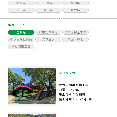
岐阜県
三重県
静岡県
石川県
富山県
福井県
製品・工法
全製品
獣害対策資材
のり面保全工法
のり面緑化製品
流域治水
公園・緑地
落石対策工法
タフタフガード
於大公園再整備工事
面積：950m2
施工場所：愛知県
施工年月：2024年3月