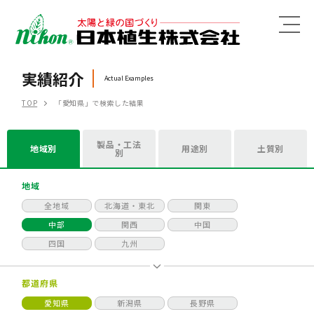
MENU
実績紹介
Actual Examples
TOP
「愛知県」で検索した結果
製品・工法
地域別
用途別
土質別
別
地域
全地域
北海道・東北
関東
中部
関西
中国
四国
九州
都道府県
愛知県
新潟県
長野県