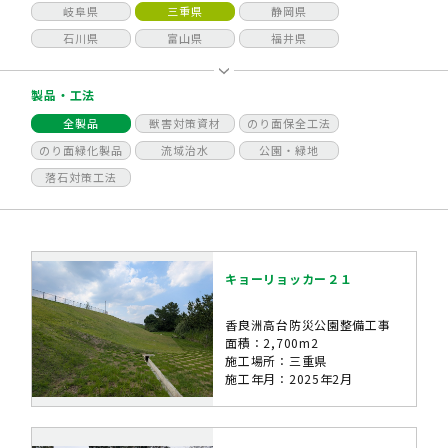
岐阜県
三重県
静岡県
石川県
富山県
福井県
製品・工法
全製品
獣害対策資材
のり面保全工法
のり面緑化製品
流域治水
公園・緑地
落石対策工法
キョーリョッカー２１
香良洲高台防災公園整備工事
面積：2,700m2
施工場所：三重県
施工年月：2025年2月