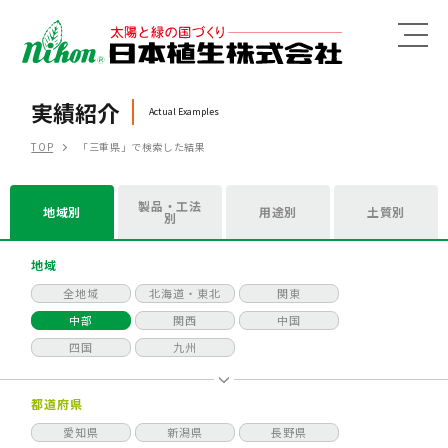
MENU
実績紹介
Actual Examples
TOP
「三重県」で検索した結果
製品・工法
地域別
用途別
土質別
別
地域
全地域
北海道・東北
関東
中部
関西
中国
四国
九州
都道府県
愛知県
新潟県
長野県