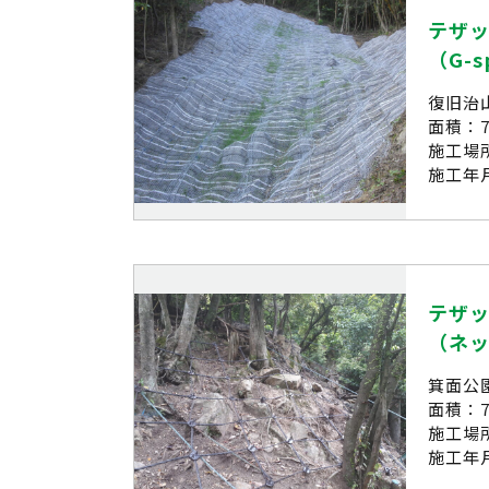
テザ
（G-s
復旧治
面積：7
施工場
施工年月
テザ
（ネ
箕面公
面積：7
施工場
施工年月