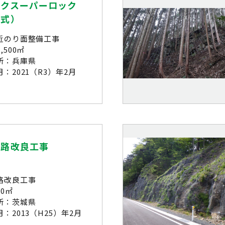
ックスーパーロック
着式）
近のり面整備工事
,500㎡
所：兵庫県
：2021（R3）年2月
道路改良工事
路改良工事
0㎡
所：茨城県
：2013（H25）年2月