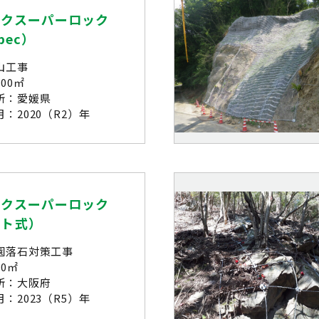
ックスーパーロック
pec）
山工事
00㎡
所：愛媛県
：2020（R2）年
ックスーパーロック
ット式）
園落石対策工事
0㎡
所：大阪府
：2023（R5）年