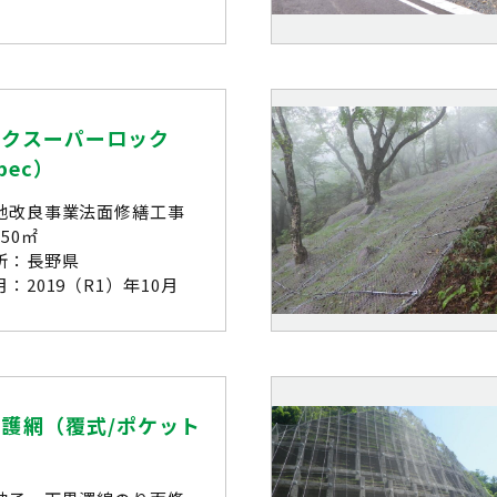
ックスーパーロック
pec）
地改良事業法面修繕工事
50㎡
所：長野県
：2019（R1）年10月
護網（覆式/ポケット