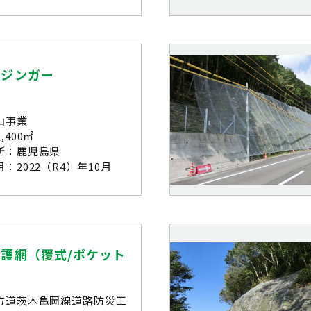
ウジンガー
山事業
,400㎡
所：鹿児島県
：2022（R4）年10月
護網（覆式/ポケット
方道茨木亀岡線道路防災工