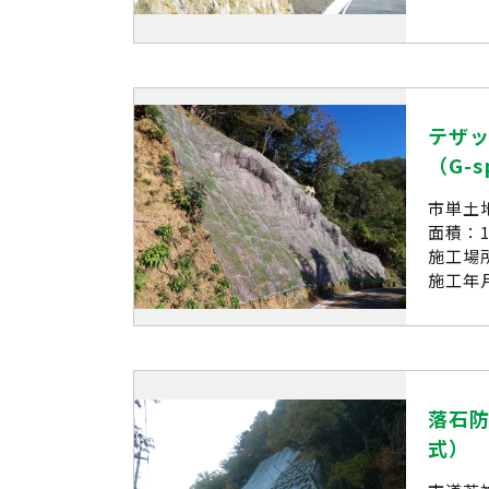
テザ
（G-s
市単土
面積：1
施工場
施工年月
落石防
式）