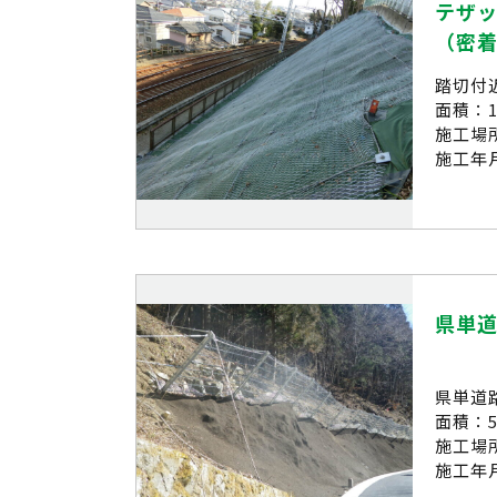
テザ
（密
踏切付
面積：1
施工場
施工年月
県単
県単道
面積：5
施工場
施工年月