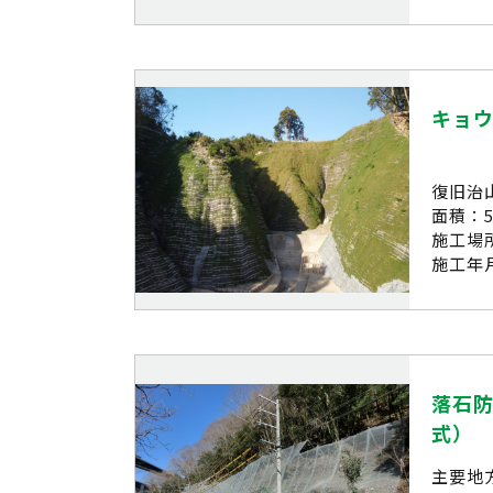
キョ
復旧治
面積：5
施工場
施工年月
落石防
式）
主要地