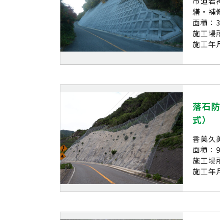
市道若
繕・補
面積：3
施工場
施工年月
落石防
式）
香美久
面積：9
施工場
施工年月