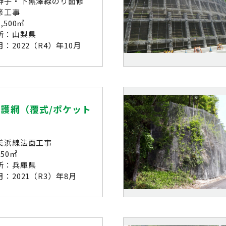
神子・下黒澤線のり面修
修工事
,500㎡
所：山梨県
：2022（R4）年10月
護網（覆式/ポケット
美浜線法面工事
50㎡
所：兵庫県
：2021（R3）年8月