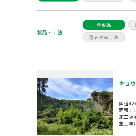
全製品
製品・工法
落石対策工法
キョ
国道4
面積：1
施工場
施工年月