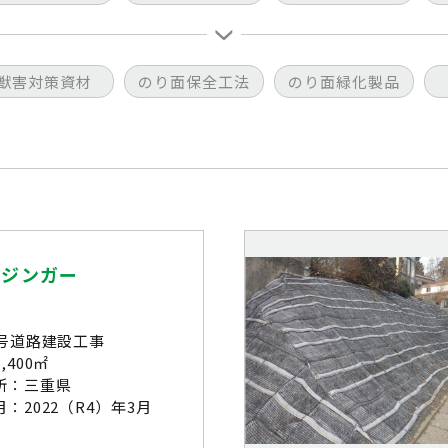
獣害対策資材
のり面保全工法
のり面緑化製品
ウジンガー
2号道路建設工事
,400㎡
所：三重県
：2022（R4）年3月