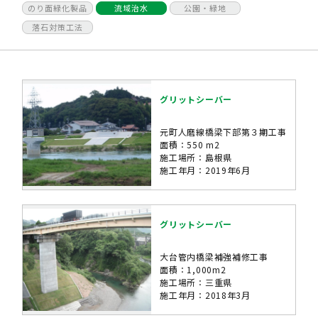
のり面緑化製品
流域治水
公園・緑地
落石対策工法
グリットシーバー
元町人磨線橋梁下部第３期工事
面積：550 m2
施工場所：島根県
施工年月：2019年6月
グリットシーバー
大台管内橋梁補強補修工事
面積：1,000m2
施工場所：三重県
施工年月：2018年3月