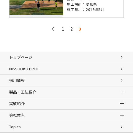
施工場所：愛知県
施工年月：2019年6月
投
前へ
1
2
3
稿
の
ペ
ー
トップページ
ジ
NISSHOKU PRIDE
送
り
採用情報
製品・工法紹介
実績紹介
会社案内
Topics