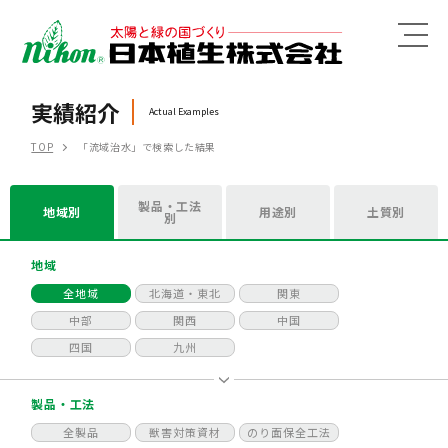
MENU
実績紹介
Actual Examples
TOP
「流域治水」で検索した結果
製品・工法
地域別
用途別
土質別
別
地域
全地域
北海道・東北
関東
中部
関西
中国
四国
九州
製品・工法
全製品
獣害対策資材
のり面保全工法