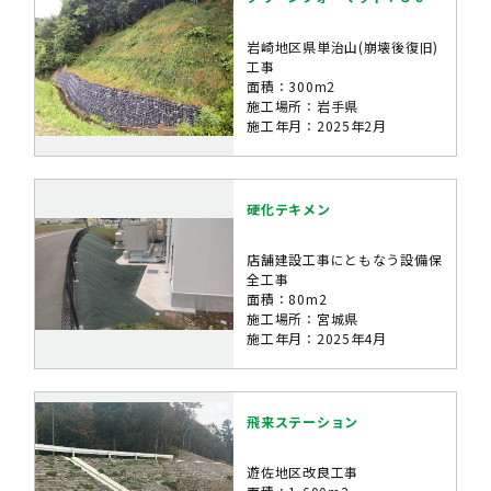
岩崎地区県単治山(崩壊後復旧)
工事
面積：300m2
施工場所：岩手県
施工年月：2025年2月
硬化テキメン
店舗建設工事にともなう設備保
全工事
面積：80m2
施工場所：宮城県
施工年月：2025年4月
飛来ステーション
遊佐地区改良工事