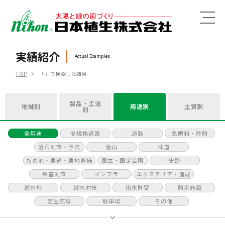
MENU
実績紹介
Actual Examples
TOP
「」で検索した結果
製品・工法
地域別
用途別
土質別
別
全用途
高規格道路
道路
急傾斜・砂防
落石対策・予防
治山
林道
ため池・農道・農地整備
国立・国定公園
史跡
獣害対策
インフラ
エクステリア・造成
遊水地
越水対策
雨水貯留
防災施設
芝生広場
駐車場
その他