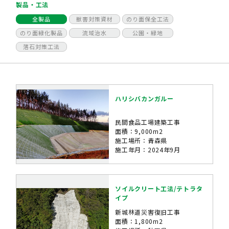
製品・工法
全製品
獣害対策資材
のり面保全工法
のり面緑化製品
流域治水
公園・緑地
落石対策工法
ハリシバカンガルー
民間食品工場建築工事
面積：9,000m2
施工場所：青森県
施工年月：2024年9月
ソイルクリート工法/テトラタ
イプ
新城林道災害復旧工事
面積：1,800m2