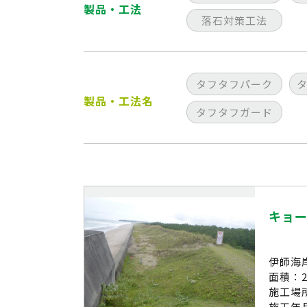
製品・工法
落石対策工法
タフタフパーク
製品・工法名
タフタフガード
キョ
伊師海
面積：2
施工場
施工年月