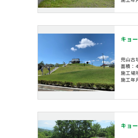
キョ
兜山古
面積：4
施工場
施工年月
キョ