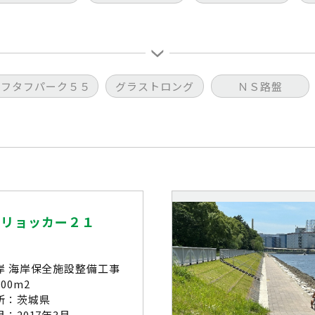
タフタフパーク５５
グラストロング
ＮＳ路盤
ーリョッカー２１
岸 海岸保全施設整備工事
00m2
所：茨城県
：2017年3月