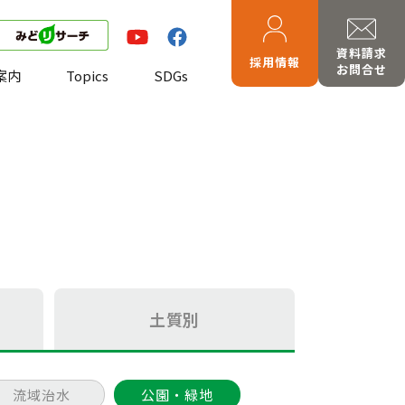
資料請求
採用情報
お問合せ
案内
Topics
SDGs
土質別
流域治水
公園・緑地