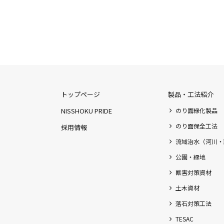
トップページ
製品・工法紹介
NISSHOKU PRIDE
のり面緑化製品
のり面保全工法
採用情報
流域治水（河川・
公園・緑地
獣害対策資材
土木資材
落石対策工法
TESAC