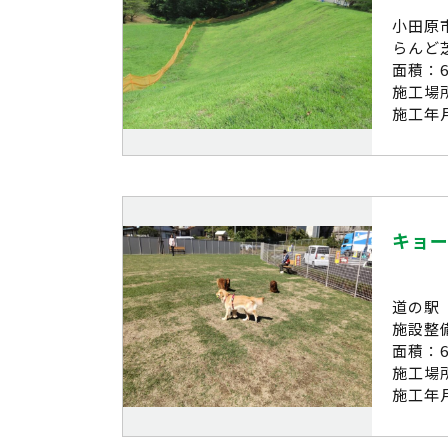
小田原
らんど
面積：6
施工場
施工年月
キョ
道の駅
施設整
面積：6
施工場
施工年月