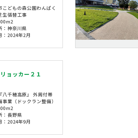
市こどもの森公園わんぱく
芝生張替工事
00m2
所：神奈川県
：2024年2月
ーリョッカー２１
『八千穂高原』 外周付帯
備事業（ドックラン整備）
00m2
所：長野県
：2024年9月