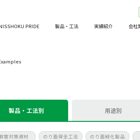
NISSHOKU PRIDE
製品・工法
実績紹介
会社
Examples
製品・工法別
用途別
獣害対策資材
のり面保全工法
のり面緑化製品