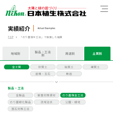
MENU
実績紹介
Actual Examples
TOP
「のり面保全工法」で検索した結果
製品・工法
地域別
用途別
土質別
別
全土質
砂質土
粘質土
礫質土
岩塊・玉石
軟岩
製品・工法
全製品
獣害対策資材
のり面保全工法
のり面緑化製品
流域治水
公園・緑地
落石対策工法