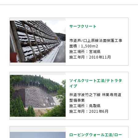
サーフクリート
市道芦ﾉ口上原線法面保護工事
面積：1,500m2
施工場所：宮城県
施工年月：2010年11月
ソイルクリート工法/テトラタ
イプ
林道宇波竹之下線 林業専用道
整備事業
施工場所：鳥取県
施工年月：2021年6月
ロービングウォール工法/ロー