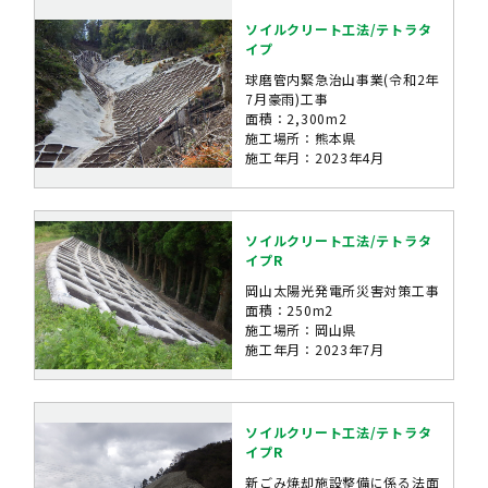
ソイルクリート工法/テトラタ
イプ
球磨管内緊急治山事業(令和2年
7月豪雨)工事
面積：2,300m2
施工場所：熊本県
施工年月：2023年4月
ソイルクリート工法/テトラタ
イプR
岡山太陽光発電所災害対策工事
面積：250m2
施工場所：岡山県
施工年月：2023年7月
ソイルクリート工法/テトラタ
イプR
新ごみ焼却施設整備に係る法面