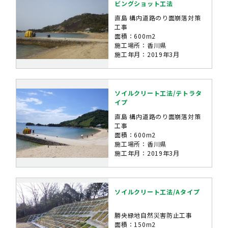
ビングショット工法
直島 構内道路のり面崩落対策
工事
面積：600m2
施工場所：香川県
施工年月：2019年3月
ソイルクリート工法/テトラタ
イプ
直島 構内道路のり面崩落対策
工事
面積：600m2
施工場所：香川県
施工年月：2019年3月
ソイルクリート工法/Aタイプ
勝央緑地自然災害防止工事
面積：150m2